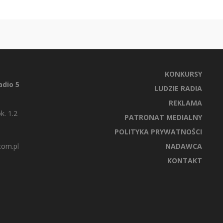
KONKURSY
dio 5
LUDZIE RADIA
REKLAMA
k. 1.2
PATRONAT MEDIALNY
POLITYKA PRYWATNOŚCI
com.pl
NADAWCA
KONTAKT