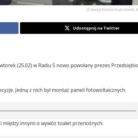
(Z lewej) Konrad Kostrzewski,
Udostępnij na Twitter
 wtorek (25.02) w Radiu 5 nowo powołany prezes Przedsiębi
cyzje. Jedną z nich był montaż paneli fotowoltaicznych.
zi między innymi o wywóz toalet przenośnych.