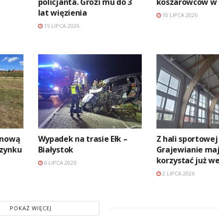
policjanta. Grozi mu do 3
koszarowców w 
lat więzienia
10 LIPCA 2026
15 LIPCA 2026
 nową
Wypadek na trasie Ełk –
Z hali sportowej
czynku
Białystok
Grajewianie ma
korzystać już w
6 LIPCA 2026
2 LIPCA 2026
POKAŻ WIĘCEJ