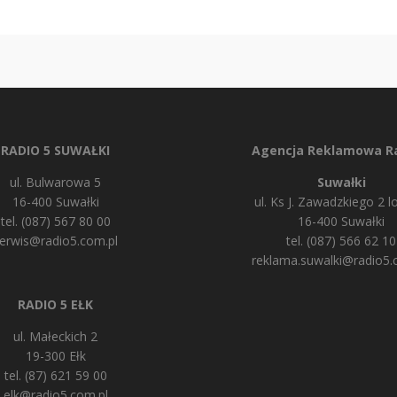
RADIO 5 SUWAŁKI
Agencja Reklamowa Ra
ul. Bulwarowa 5
Suwałki
16-400 Suwałki
ul. Ks J. Zawadzkiego 2 lo
tel. (087) 567 80 00
16-400 Suwałki
erwis@radio5.com.pl
tel. (087) 566 62 10
reklama.suwalki@radio5.
RADIO 5 EŁK
ul. Małeckich 2
19-300 Ełk
tel. (87) 621 59 00
elk@radio5.com.pl