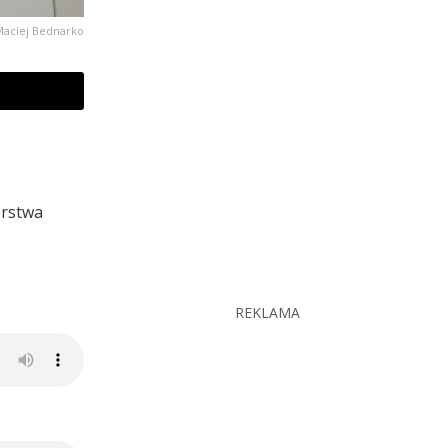
 Maciej Bednarko
orstwa
REKLAMA