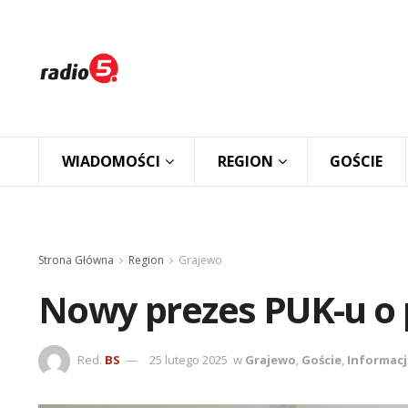
WIADOMOŚCI
REGION
GOŚCIE
Strona Główna
Region
Grajewo
Nowy prezes PUK-u o 
Red.
BS
25 lutego 2025
w
Grajewo
,
Goście
,
Informacj