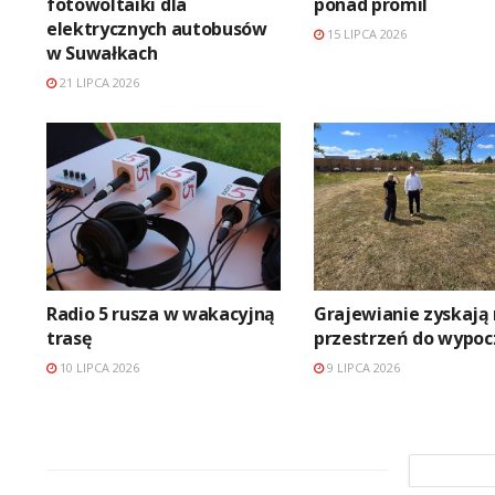
fotowoltaiki dla
ponad promil
elektrycznych autobusów
15 LIPCA 2026
w Suwałkach
21 LIPCA 2026
Radio 5 rusza w wakacyjną
Grajewianie zyskają
trasę
przestrzeń do wypo
10 LIPCA 2026
9 LIPCA 2026