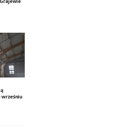
Grajewie
ją
e wrześniu