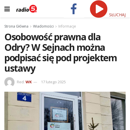
SŁUCHAJ
Strona Główna
Wiadomości
Informacje
Osobowość prawna dla
Odry? W Sejnach można
podpisać się pod projektem
ustawy
Red.
WK
17 lutego 2025