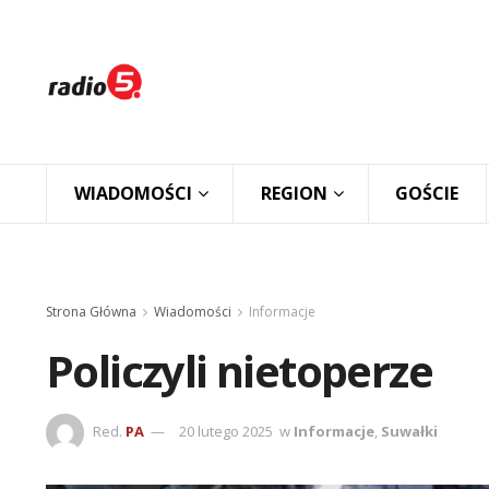
WIADOMOŚCI
REGION
GOŚCIE
Strona Główna
Wiadomości
Informacje
Policzyli nietoperze
Red.
PA
20 lutego 2025
w
Informacje
,
Suwałki