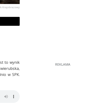
rk Krajobrazowy
st to wynik
REKLAMA
Świerubska,
dnio w SPK.