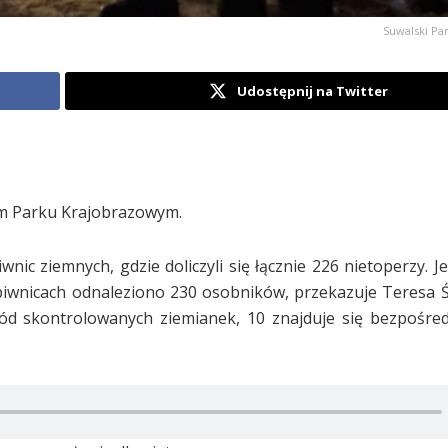
Suwalski Pa
Udostępnij na Twitter
im Parku Krajobrazowym.
ic ziemnych, gdzie doliczyli się łącznie 226 nietoperzy. Je
iwnicach odnaleziono 230 osobników, przekazuje Teresa 
ód skontrolowanych ziemianek, 10 znajduje się bezpośre