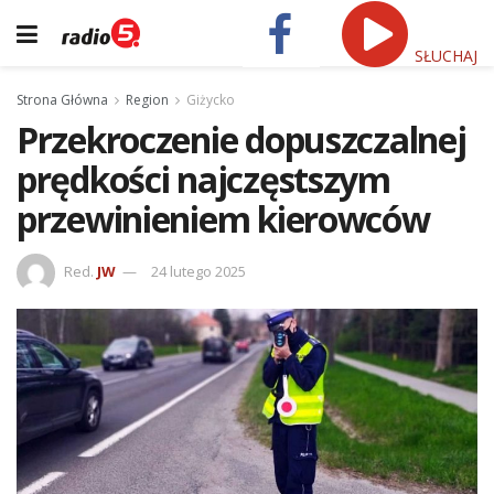
SŁUCHAJ
Strona Główna
Region
Giżycko
Przekroczenie dopuszczalnej
prędkości najczęstszym
przewinieniem kierowców
Red.
JW
24 lutego 2025