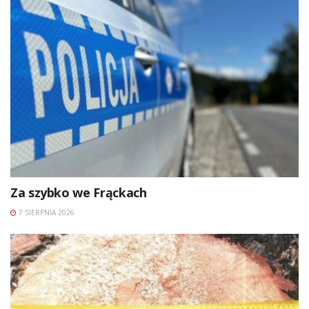
Za szybko we Frąckach
7 SIERPNIA 2026