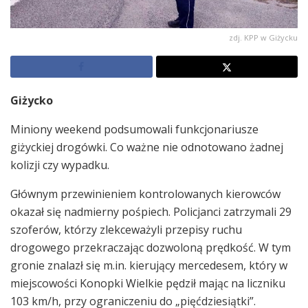
zdj. KPP w Giżycku
Giżycko
Miniony weekend podsumowali funkcjonariusze
giżyckiej drogówki. Co ważne nie odnotowano żadnej
kolizji czy wypadku.
Głównym przewinieniem kontrolowanych kierowców
okazał się nadmierny pośpiech. Policjanci zatrzymali 29
szoferów, którzy zlekceważyli przepisy ruchu
drogowego przekraczając dozwoloną prędkość. W tym
gronie znalazł się m.in. kierujący mercedesem, który w
miejscowości Konopki Wielkie pędził mając na liczniku
103 km/h, przy ograniczeniu do „pięćdziesiątki”.