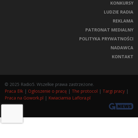
KONKURSY
LUDZIE RADIA
REKLAMA
PATRONAT MEDIALNY
POLITYKA PRYWATNOŚCI
NADAWCA
KONTAKT
© 2025 Radio5. Wszelkie prawa zastrzeżone.
Praca Ełk
|
Ogłoszenie o pracę
|
The protocol
|
Targi pracy
|
Praca na Gowork.pl
|
Kwiaciarnia Laflora.pl