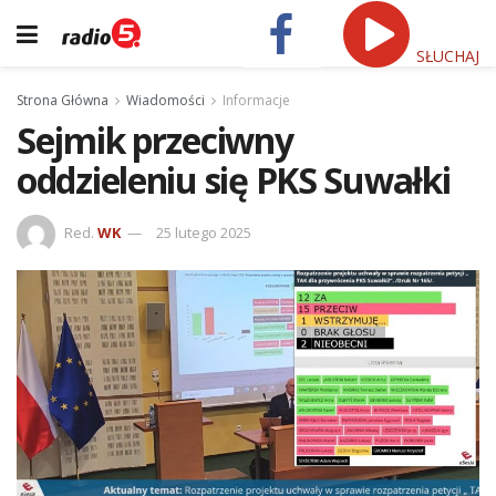
SŁUCHAJ
Strona Główna
Wiadomości
Informacje
Sejmik przeciwny
oddzieleniu się PKS Suwałki
Red.
WK
25 lutego 2025