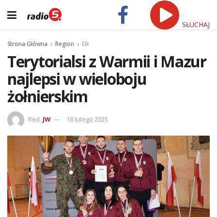
SŁUCHAJ
Strona Główna
Region
Ełk
Terytorialsi z Warmii i Mazur
najlepsi w wieloboju
żołnierskim
Red.
JW
18 lutego 2025