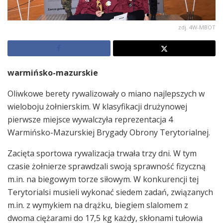
zdj. 4W-MBOT
warmińsko-mazurskie
Oliwkowe berety rywalizowały o miano najlepszych w
wieloboju żołnierskim. W klasyfikacji drużynowej
pierwsze miejsce wywalczyła reprezentacja 4
Warmińsko-Mazurskiej Brygady Obrony Terytorialnej.
Zacięta sportowa rywalizacja trwała trzy dni. W tym
czasie żołnierze sprawdzali swoją sprawność fizyczną
m.in. na biegowym torze siłowym. W konkurencji tej
Terytorialsi musieli wykonać siedem zadań, związanych
m.in. z wymykiem na drążku, biegiem slalomem z
dwoma ciężarami do 17,5 kg każdy, skłonami tułowia