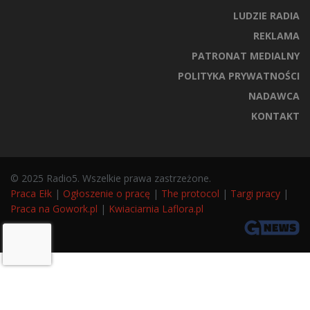
LUDZIE RADIA
REKLAMA
PATRONAT MEDIALNY
POLITYKA PRYWATNOŚCI
NADAWCA
KONTAKT
© 2025 Radio5. Wszelkie prawa zastrzeżone.
Praca Ełk
|
Ogłoszenie o pracę
|
The protocol
|
Targi pracy
|
Praca na Gowork.pl
|
Kwiaciarnia Laflora.pl