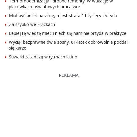
Termomodernizacja i drobne remonty. W wakacje w
placówkach oświatowych praca wre
Miał być pellet na zimę, a jest strata 11 tysięcy złotych
Za szybko we Frąckach
Lepiej tę wiedzę mieć i niech się nam nie przyda w praktyce
Wyciął bezprawnie dwie sosny. 61-latek dobrowolnie poddał
się karze
Suwałki zatańczą w rytmach latino
REKLAMA