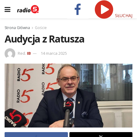
SŁUCHAJ
Strona Główna
Goście
Audycja z Ratusza
Red.
IB
14 marca 2025