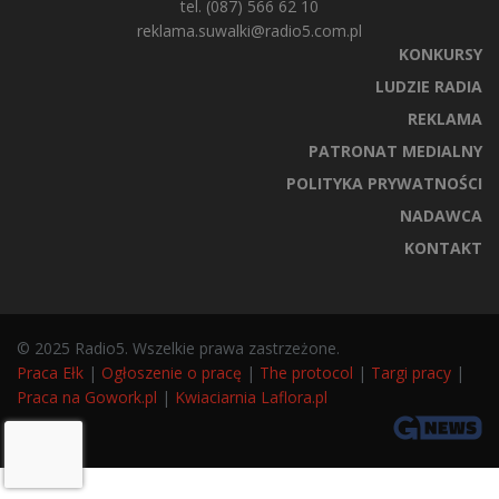
tel. (087) 566 62 10
reklama.suwalki@radio5.com.pl
KONKURSY
LUDZIE RADIA
REKLAMA
PATRONAT MEDIALNY
POLITYKA PRYWATNOŚCI
NADAWCA
KONTAKT
© 2025 Radio5. Wszelkie prawa zastrzeżone.
Praca Ełk
|
Ogłoszenie o pracę
|
The protocol
|
Targi pracy
|
Praca na Gowork.pl
|
Kwiaciarnia Laflora.pl