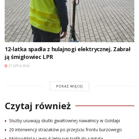
12-latka spadła z hulajnogi elektrycznej. Zabrał
ją śmigłowiec LPR
27 LIPCA 2026
POKAŻ WIĘCEJ
Czytaj również
Służby usuwają skutki gwałtownej nawałnicy w Gołdapi
20 interwencji strażaków po przejściu frontu burzowego
Motocyklista i jego 6-letni syn trafili do szpitala