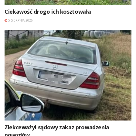
Ciekawość drogo ich kosztowała
5 SIERPNIA 2026
Zlekceważył sądowy zakaz prowadzenia
pojazdów