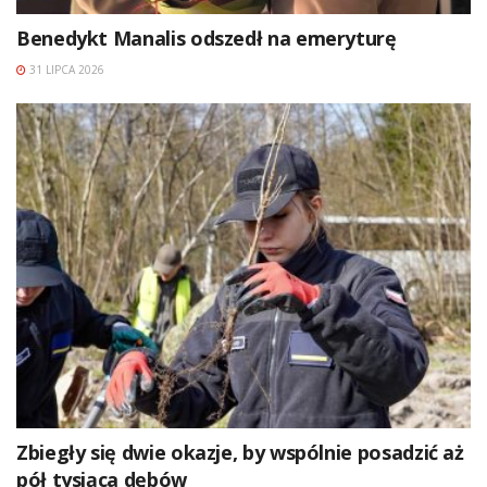
Benedykt Manalis odszedł na emeryturę
31 LIPCA 2026
Zbiegły się dwie okazje, by wspólnie posadzić aż
pół tysiąca dębów