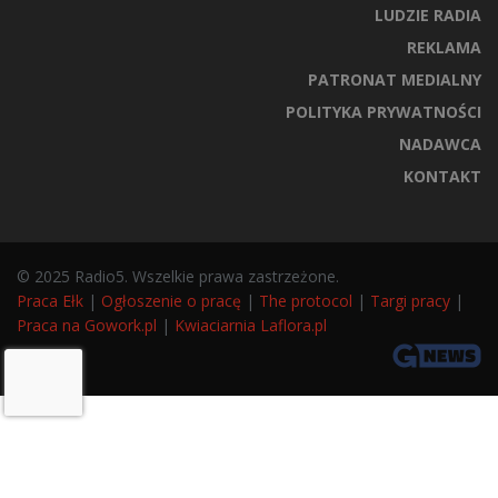
LUDZIE RADIA
REKLAMA
PATRONAT MEDIALNY
POLITYKA PRYWATNOŚCI
NADAWCA
KONTAKT
© 2025 Radio5. Wszelkie prawa zastrzeżone.
Praca Ełk
|
Ogłoszenie o pracę
|
The protocol
|
Targi pracy
|
Praca na Gowork.pl
|
Kwiaciarnia Laflora.pl