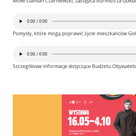
Mówi Damian Czarniewski, zastępca burmistrza Gołda
Pomysły, które mogą poprawić życie mieszkańców Gołd
Szczegółowe informacje dotyczące Budżetu Obywatels