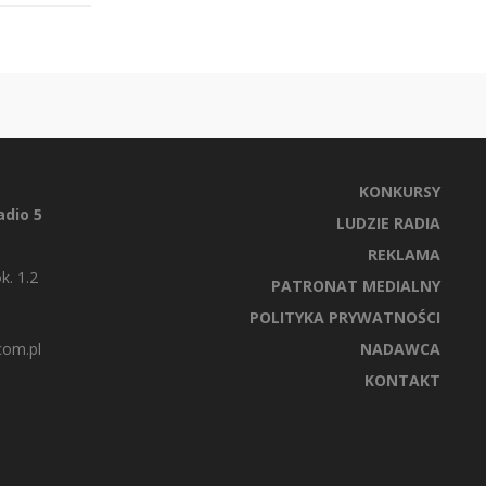
KONKURSY
dio 5
LUDZIE RADIA
REKLAMA
k. 1.2
PATRONAT MEDIALNY
POLITYKA PRYWATNOŚCI
com.pl
NADAWCA
KONTAKT