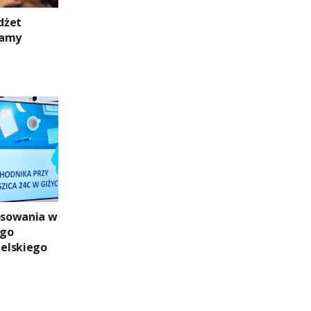
dżet
namy
łosowania w
ego
elskiego