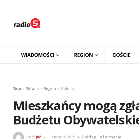
WIADOMOŚCI
REGION
GOŚCIE
Strona Główna
Region
Gołdap
Mieszkańcy mogą zgł
Budżetu Obywatelski
Red.
JW
3 marca 2025
w
Gołdap
,
Informacje