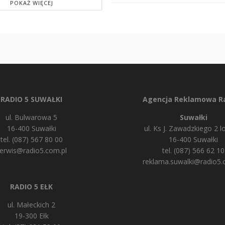
POKAŻ WIĘCEJ
RADIO 5 SUWAŁKI
Agencja Reklamowa Ra
ul. Bulwarowa 5
Suwałki
16-400 Suwałki
ul. Ks J. Zawadzkiego 2 lo
tel. (087) 567 80 00
16-400 Suwałki
erwis@radio5.com.pl
tel. (087) 566 62 10
reklama.suwalki@radio5.
RADIO 5 EŁK
ul. Małeckich 2
19-300 Ełk