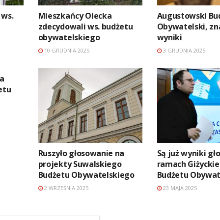
 ws.
Mieszkańcy Olecka
Augustowski Bu
zdecydowali ws. budżetu
Obywatelski, z
obywatelskiego
wyniki
10 GRUDNIA 2025
3 GRUDNIA 2025
a
etu
Ruszyło głosowanie na
Są już wyniki g
projekty Suwalskiego
ramach Giżycki
Budżetu Obywatelskiego
Budżetu Obywat
2 WRZEŚNIA 2025
23 MAJA 2025