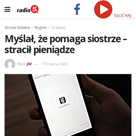
SŁUCHAJ
Strona Główna
Region
Grajewo
Myślał, że pomaga siostrze –
stracił pieniądze
Red.
JW
11 marca 2025