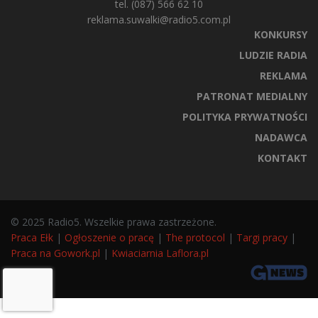
tel. (087) 566 62 10
reklama.suwalki@radio5.com.pl
KONKURSY
LUDZIE RADIA
REKLAMA
PATRONAT MEDIALNY
POLITYKA PRYWATNOŚCI
NADAWCA
KONTAKT
© 2025 Radio5. Wszelkie prawa zastrzeżone.
Praca Ełk
|
Ogłoszenie o pracę
|
The protocol
|
Targi pracy
|
Praca na Gowork.pl
|
Kwiaciarnia Laflora.pl