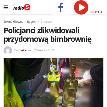
SŁUCHAJ
Strona Główna
Region
Grajewo
Policjanci zlikwidowali
przydomową bimbrownię
Red.
ate
28 marca 2025