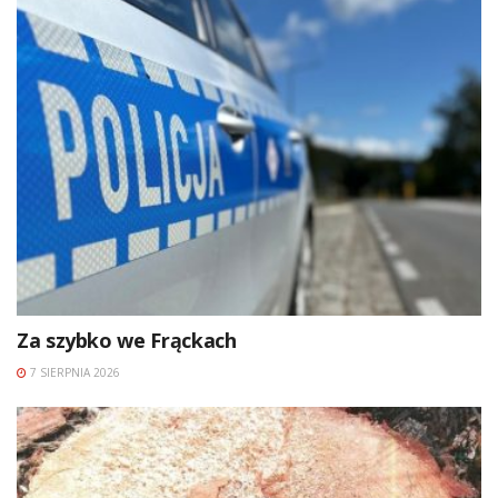
Za szybko we Frąckach
7 SIERPNIA 2026