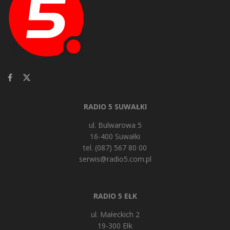
RADIO 5 SUWAŁKI
ul. Bulwarowa 5
16-400 Suwałki
tel. (087) 567 80 00
serwis@radio5.com.pl
RADIO 5 EŁK
ul. Małeckich 2
19-300 Ełk