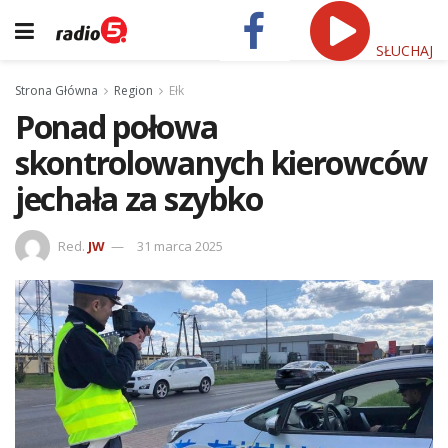
SŁUCHAJ
Strona Główna
Region
Ełk
Ponad połowa
skontrolowanych kierowców
jechała za szybko
Red.
JW
31 marca 2025