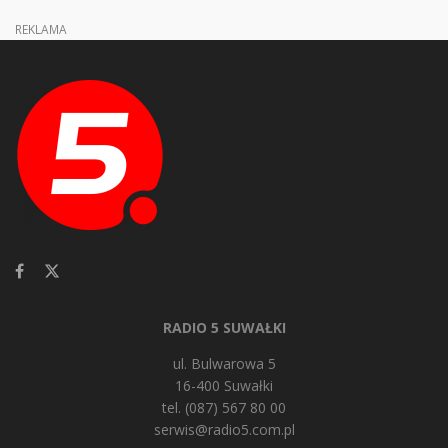
REKLAMA
RADIO 5 SUWAŁKI
ul. Bulwarowa 5
16-400 Suwałki
tel. (087) 567 80 00
serwis@radio5.com.pl