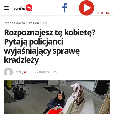
SŁUCHAJ
Strona Główna
Region
Ełk
Rozpoznajesz tę kobietę?
Pytają policjanci
wyjaśniający sprawę
kradzieży
Red.
JW
27 marca 2025