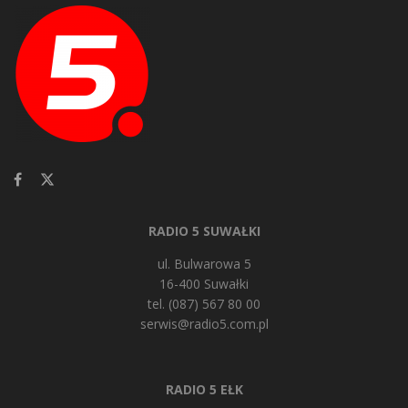
RADIO 5 SUWAŁKI
ul. Bulwarowa 5
16-400 Suwałki
tel. (087) 567 80 00
serwis@radio5.com.pl
RADIO 5 EŁK