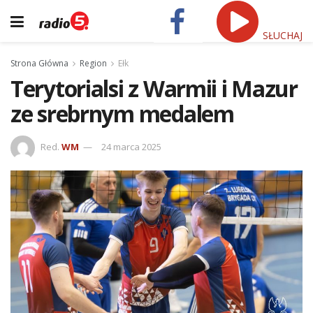
SŁUCHAJ
Strona Główna
Region
Ełk
Terytorialsi z Warmii i Mazur
ze srebrnym medalem
Red.
WM
24 marca 2025