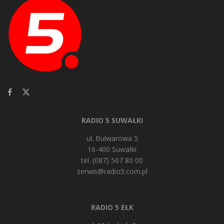
RADIO 5 SUWAŁKI
ul. Bulwarowa 5
16-400 Suwałki
tel. (087) 567 80 00
serwis@radio5.com.pl
RADIO 5 EŁK