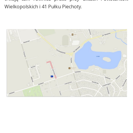
Wielkopolskich i 41 Pułku Piechoty.