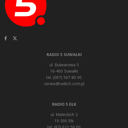
RADIO 5 SUWAŁKI
ul. Bulwarowa 5
16-400 Suwałki
tel. (087) 567 80 00
serwis@radio5.com.pl
RADIO 5 EŁK
ul. Małeckich 2
19-300 Ełk
tel. (87) 621 59 00