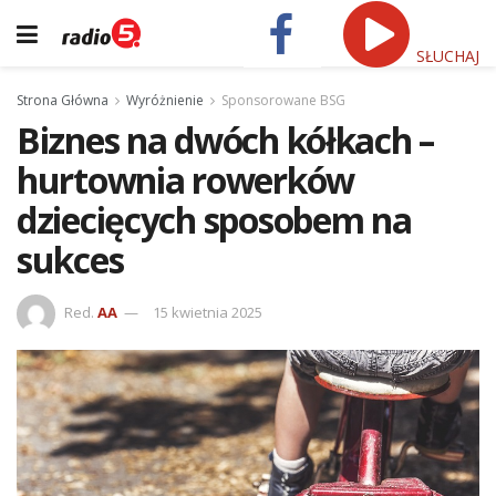
SŁUCHAJ
Strona Główna
Wyróżnienie
Sponsorowane BSG
Biznes na dwóch kółkach –
hurtownia rowerków
dziecięcych sposobem na
sukces
Red.
AA
15 kwietnia 2025