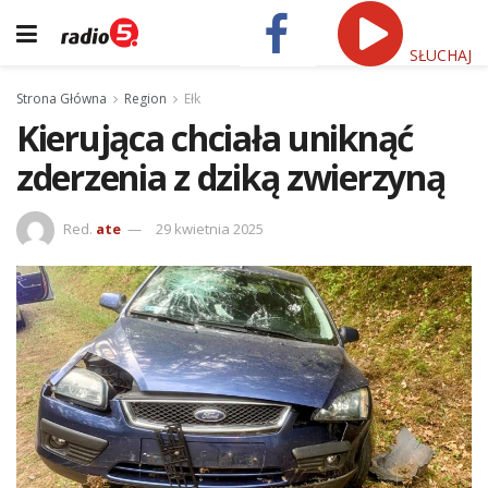
SŁUCHAJ
Strona Główna
Region
Ełk
Kierująca chciała uniknąć
zderzenia z dziką zwierzyną
Red.
ate
29 kwietnia 2025