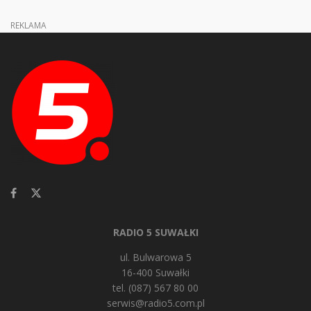
REKLAMA
RADIO 5 SUWAŁKI
ul. Bulwarowa 5
16-400 Suwałki
tel. (087) 567 80 00
serwis@radio5.com.pl