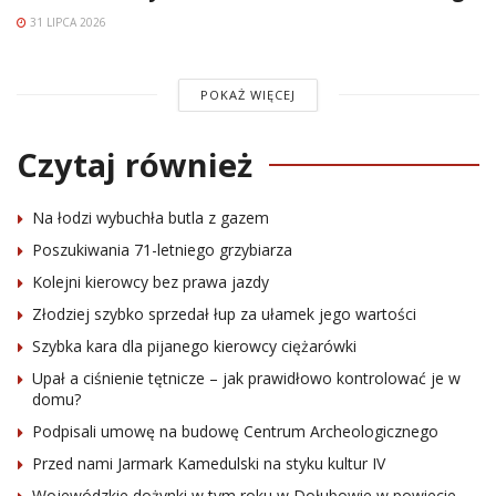
31 LIPCA 2026
POKAŻ WIĘCEJ
Czytaj również
Na łodzi wybuchła butla z gazem
Poszukiwania 71-letniego grzybiarza
Kolejni kierowcy bez prawa jazdy
Złodziej szybko sprzedał łup za ułamek jego wartości
Szybka kara dla pijanego kierowcy ciężarówki
Upał a ciśnienie tętnicze – jak prawidłowo kontrolować je w
domu?
Podpisali umowę na budowę Centrum Archeologicznego
Przed nami Jarmark Kamedulski na styku kultur IV
Wojewódzkie dożynki w tym roku w Dołubowie w powiecie