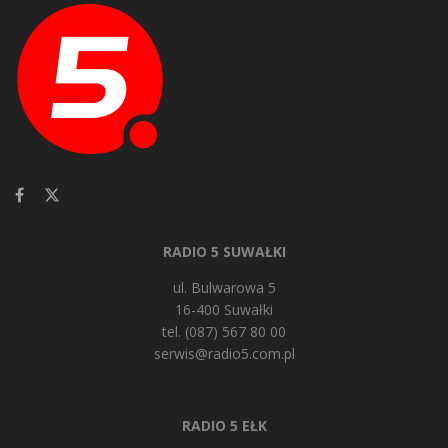
RADIO 5 SUWAŁKI
ul. Bulwarowa 5
16-400 Suwałki
tel. (087) 567 80 00
serwis@radio5.com.pl
RADIO 5 EŁK