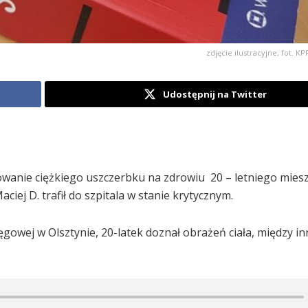
zdjęcie ilustracyjne, fot. 
Udostępnij na Twitter
owanie ciężkiego uszczerbku na zdrowiu 20 – letniego mies
Maciej D. trafił do szpitala w stanie krytycznym.
gowej w Olsztynie, 20-latek doznał obrażeń ciała, między i