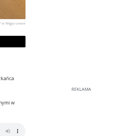
KPP w Węgorzewie
zkańca
REKLAMA
nnymi w