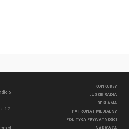
KONKURSY
dio 5
LUDZIE RADIA
REKLAMA
k. 1.2
PATRONAT MEDIALNY
POLITYKA PRYWATNOŚCI
com.pl
NADAWCA