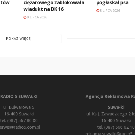
antów
ciężarowego zablokowała
pogłaskał psa
wiadukt na DK 16
8 LIPCA 2026
9 LIPCA 2026
POKAŻ WIĘCEJ
RADIO 5 SUWAŁKI
Agencja Reklamowa Ra
ul. Bulwarowa 5
Suwałki
16-400 Suwałki
ul. Ks J. Zawadzkiego 2 lo
tel. (087) 567 80 00
16-400 Suwałki
erwis@radio5.com.pl
tel. (087) 566 62 10
reklama.suwalki@radio5.