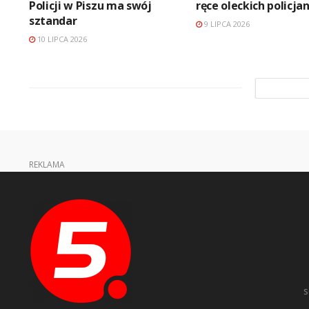
Policji w Piszu ma swój
ręce oleckich policj
sztandar
9 LIPCA 2026
10 LIPCA 2026
REKLAMA
s