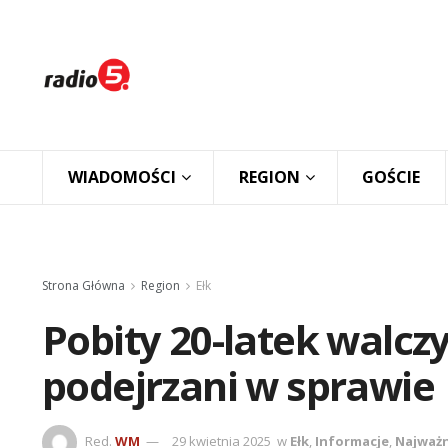
WIADOMOŚCI
REGION
GOŚCIE
Strona Główna
Region
Ełk
Pobity 20-latek walczy 
podejrzani w sprawie
Red.
WM
29 kwietnia 2025
w
Ełk
,
Informacje
,
Najważn