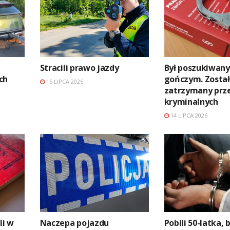
Stracili prawo jazdy
Był poszukiwany
ch
gończym. Został
15 LIPCA 2026
zatrzymany prze
kryminalnych
14 LIPCA 2026
li w
Naczepa pojazdu
Pobili 50-latka, 