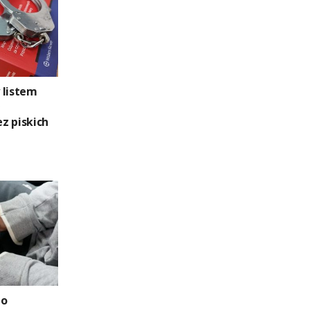
 listem
z piskich
bo