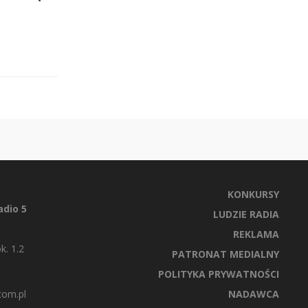
KONKURSY
dio 5
LUDZIE RADIA
REKLAMA
k. 1.2
PATRONAT MEDIALNY
POLITYKA PRYWATNOŚCI
com.pl
NADAWCA