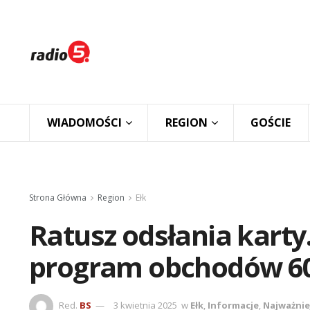
WIADOMOŚCI
REGION
GOŚCIE
Strona Główna
Region
Ełk
Ratusz odsłania kart
program obchodów 60
Red.
BS
3 kwietnia 2025
w
Ełk
,
Informacje
,
Najważnie