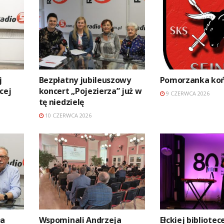
j
Bezpłatny jubileuszowy
Pomorzanka końc
cej
koncert „Pojezierza” już w
9 CZERWCA 2026
tę niedzielę
10 CZERWCA 2026
ła
Wspominali Andrzeja
Ełckiej bibliotec