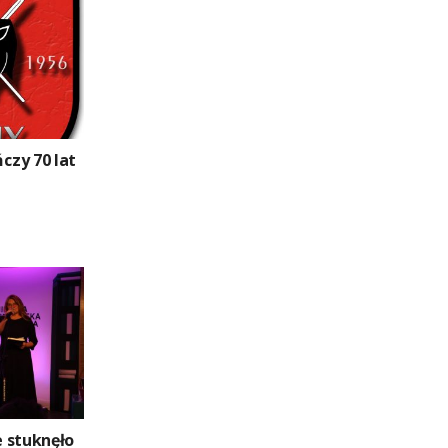
zy 70 lat
e stuknęło