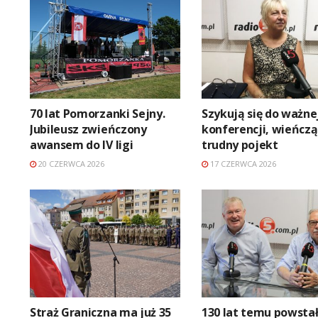
70 lat Pomorzanki Sejny.
Szykują się do ważne
Jubileusz zwieńczony
konferencji, wieńczą
awansem do IV ligi
trudny pojekt
20 CZERWCA 2026
17 CZERWCA 2026
Straż Graniczna ma już 35
130 lat temu powsta