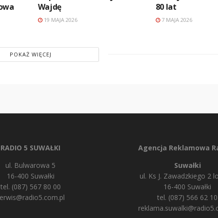
dowa
Wajdę
80 lat
19 MAJA 2026
7 MAJA 2026
POKAŻ WIĘCEJ
RADIO 5 SUWAŁKI
Agencja Reklamowa Ra
ul. Bulwarowa 5
Suwałki
16-400 Suwałki
ul. Ks J. Zawadzkiego 2 lo
tel. (087) 567 80 00
16-400 Suwałki
erwis@radio5.com.pl
tel. (087) 566 62 10
reklama.suwalki@radio5.