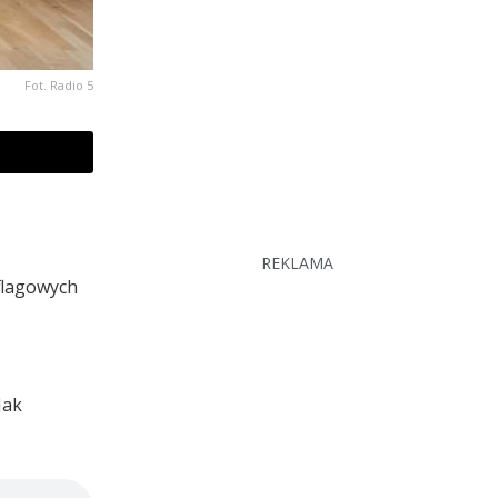
Fot. Radio 5
REKLAMA
 flagowych
Jak