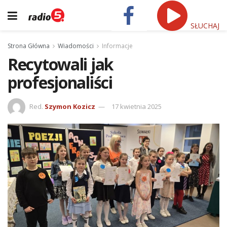
SŁUCHAJ
Strona Główna
Wiadomości
Informacje
Recytowali jak
profesjonaliści
Red.
Szymon Kozicz
17 kwietnia 2025