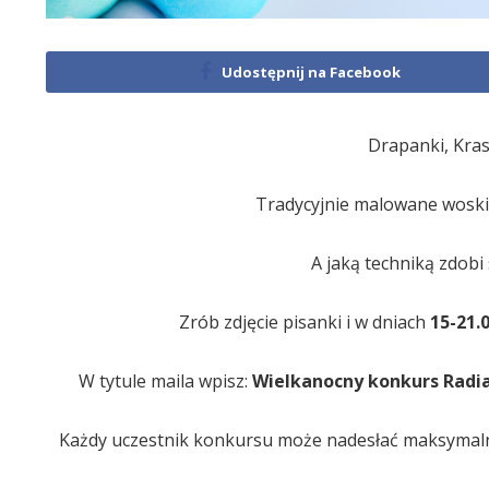
Udostępnij na Facebook
Drapanki, Krasz
Tradycyjnie malowane woski
A jaką techniką zdob
Zrób zdjęcie pisanki i w dniach
15-21.0
W tytule maila wpisz:
Wielkanocny konkurs Radia
Każdy uczestnik konkursu może nadesłać maksymalni