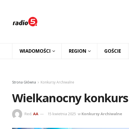
WIADOMOŚCI
REGION
GOŚCIE
Strona Główna
Konkursy Archiwalne
Wielkanocny konkurs 
Red.
AA
15 kwietnia 2025
w
Konkursy Archiwalne