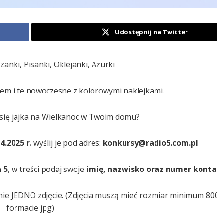
Udostępnij na Twitter
anki, Pisanki, Oklejanki, Ażurki
em i te nowoczesne z kolorowymi naklejkami.
i się jajka na Wielkanoc w Twoim domu?
4.2025 r.
wyślij je pod adres:
konkursy@radio5.com.pl
 5
, w treści podaj swoje
imię, nazwisko oraz numer kont
e JEDNO zdjęcie. (Zdjęcia muszą mieć rozmiar minimum 800
formacie jpg)