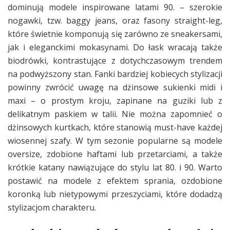
dominują modele inspirowane latami 90. – szerokie
nogawki, tzw. baggy jeans, oraz fasony straight-leg,
które świetnie komponują się zarówno ze sneakersami,
jak i eleganckimi mokasynami. Do łask wracają także
biodrówki, kontrastujące z dotychczasowym trendem
na podwyższony stan. Fanki bardziej kobiecych stylizacji
powinny zwrócić uwagę na dżinsowe sukienki midi i
maxi – o prostym kroju, zapinane na guziki lub z
delikatnym paskiem w talii. Nie można zapomnieć o
dżinsowych kurtkach, które stanowią must-have każdej
wiosennej szafy. W tym sezonie popularne są modele
oversize, zdobione haftami lub przetarciami, a także
krótkie katany nawiązujące do stylu lat 80. i 90. Warto
postawić na modele z efektem sprania, ozdobione
koronką lub nietypowymi przeszyciami, które dodadzą
stylizacjom charakteru.