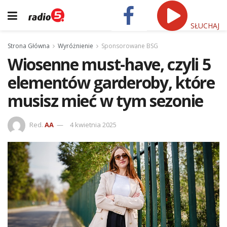
SŁUCHAJ
Strona Główna
Wyróżnienie
Sponsorowane BSG
Wiosenne must-have, czyli 5
elementów garderoby, które
musisz mieć w tym sezonie
Red.
AA
4 kwietnia 2025