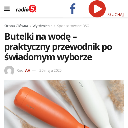
SŁUCHAJ
Strona Główna
Wyróżnienie
Sponsorowane BSG
Butelki na wodę –
praktyczny przewodnik po
świadomym wyborze
Red.
AA
20 maja 2025