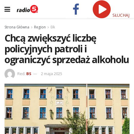
SŁUCHAJ
Strona Główna
Region
Ełk
Chcą zwiększyć liczbę
policyjnych patroli i
ograniczyć sprzedaż alkoholu
Red.
BS
2 maja 2025