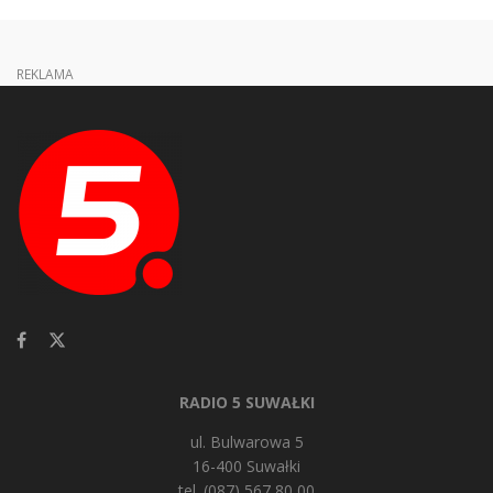
REKLAMA
RADIO 5 SUWAŁKI
ul. Bulwarowa 5
16-400 Suwałki
tel. (087) 567 80 00