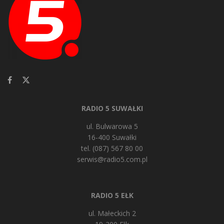
RADIO 5 SUWAŁKI
ul. Bulwarowa 5
16-400 Suwałki
tel. (087) 567 80 00
serwis@radio5.com.pl
RADIO 5 EŁK
ul. Małeckich 2