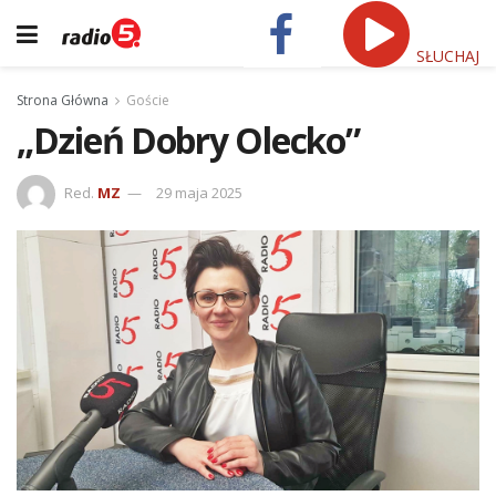
SŁUCHAJ
Strona Główna
Goście
„Dzień Dobry Olecko”
Red.
MZ
29 maja 2025