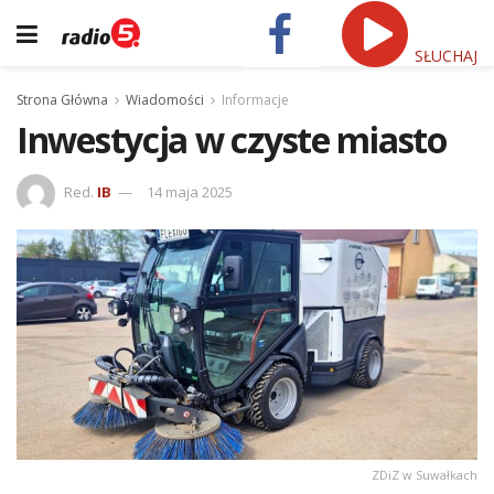
SŁUCHAJ
Strona Główna
Wiadomości
Informacje
Inwestycja w czyste miasto
Red.
IB
14 maja 2025
ZDiZ w Suwałkach