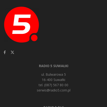
RADIO 5 SUWAŁKI
ul. Bulwarowa 5
16-400 Suwałki
tel. (087) 567 80 00
serwis@radio5.com.pl