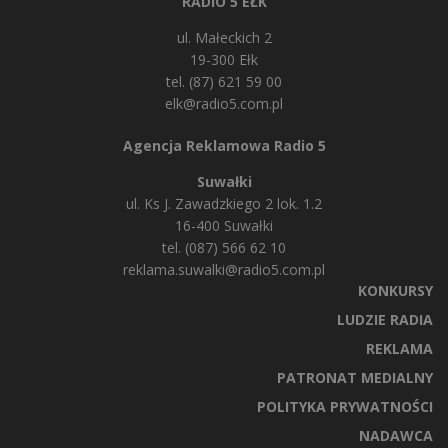
RADIO 5 EŁK
ul. Małeckich 2
19-300 Ełk
tel. (87) 621 59 00
elk@radio5.com.pl
Agencja Reklamowa Radio 5
Suwałki
ul. Ks J. Zawadzkiego 2 lok. 1.2
16-400 Suwałki
tel. (087) 566 62 10
reklama.suwalki@radio5.com.pl
KONKURSY
LUDZIE RADIA
REKLAMA
PATRONAT MEDIALNY
POLITYKA PRYWATNOŚCI
NADAWCA