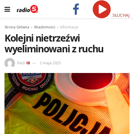
SŁUCHAJ
Strona Główna
Wiadomości
Informacje
Kolejni nietrzeźwi
wyeliminowani z ruchu
Red.
IB
2 maja 2025