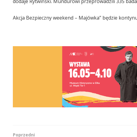
dodaje Rytwiński. Mundurowi przeprowadzili 335 bada
Akcja Bezpieczny weekend – Majówka” będzie kontynuo
Poprzedni