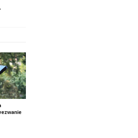
.
a
wezwanie