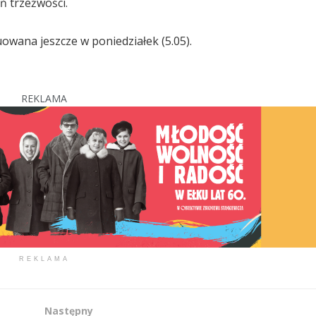
ń trzeźwości.
wana jeszcze w poniedziałek (5.05).
REKLAMA
REKLAMA
Następny