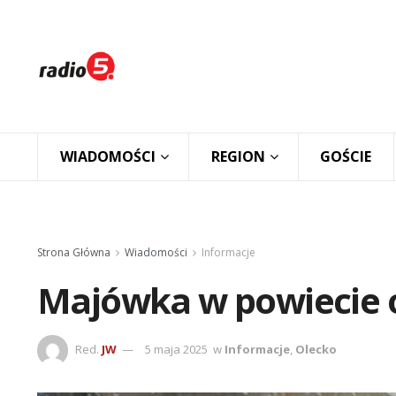
WIADOMOŚCI
REGION
GOŚCIE
Strona Główna
Wiadomości
Informacje
Majówka w powiecie o
Red.
JW
5 maja 2025
w
Informacje
,
Olecko