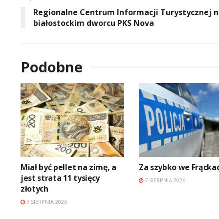
Regionalne Centrum Informacji Turystycznej 
białostockim dworcu PKS Nova
Podobne
Miał być pellet na zimę, a
Za szybko we Frącka
jest strata 11 tysięcy
7 SIERPNIA 2026
złotych
7 SIERPNIA 2026