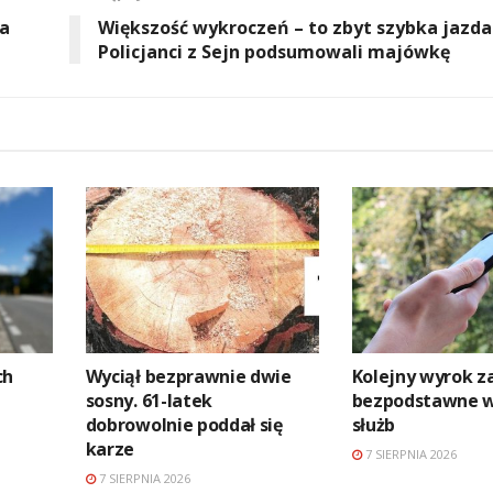
na
Większość wykroczeń – to zbyt szybka jazda
Policjanci z Sejn podsumowali majówkę
ch
Wyciął bezprawnie dwie
Kolejny wyrok z
sosny. 61-latek
bezpodstawne 
dobrowolnie poddał się
służb
karze
7 SIERPNIA 2026
7 SIERPNIA 2026