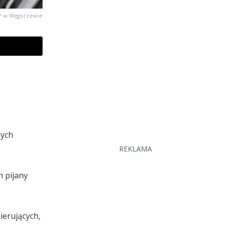
PP w Węgorzewie
nych
REKLAMA
n pijany
ierujących,