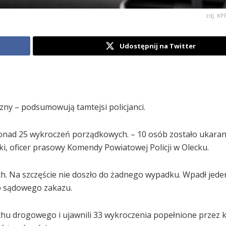
zdj. K
Udostępnij na Twitter
ny – podsumowują tamtejsi policjanci.
ponad 25 wykroczeń porządkowych. – 10 osób zostało ukara
, oficer prasowy Komendy Powiatowej Policji w Olecku.
h. Na szczęście nie doszło do żadnego wypadku. Wpadł jede
o sądowego zakazu.
chu drogowego i ujawnili 33 wykroczenia popełnione przez k