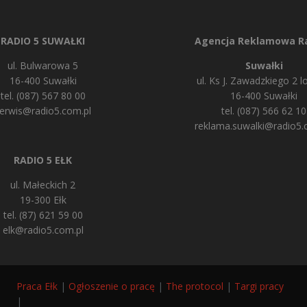
RADIO 5 SUWAŁKI
Agencja Reklamowa Ra
ul. Bulwarowa 5
Suwałki
16-400 Suwałki
ul. Ks J. Zawadzkiego 2 lo
tel. (087) 567 80 00
16-400 Suwałki
erwis@radio5.com.pl
tel. (087) 566 62 10
reklama.suwalki@radio5.
RADIO 5 EŁK
ul. Małeckich 2
19-300 Ełk
tel. (87) 621 59 00
elk@radio5.com.pl
Praca Ełk
|
Ogłoszenie o pracę
|
The protocol
|
Targi pracy
|