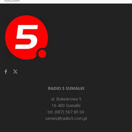
REKLAMA
RADIO 5 SUWAŁKI
ul. Bulwarowa 5
16-400 Suwałki
tel. (087) 567 80 00
serwis@radio5.com.pl