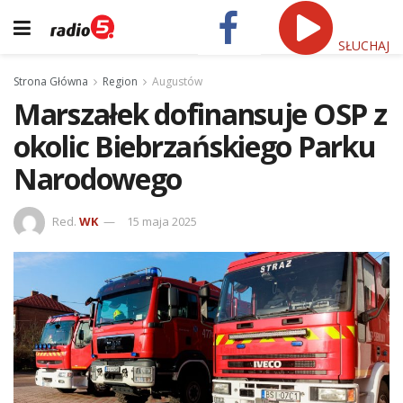
SŁUCHAJ
Strona Główna
Region
Augustów
Marszałek dofinansuje OSP z
okolic Biebrzańskiego Parku
Narodowego
Red.
WK
15 maja 2025