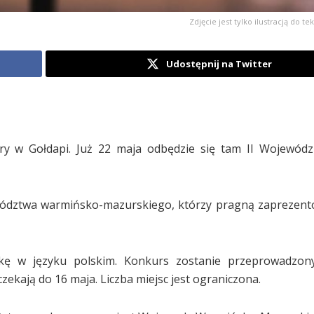
Zdjęcie jest tylko ilustracją do te
Udostępnij na Twitter
y w Gołdapi. Już 22 maja odbędzie się tam II Wojewódz
ewództwa warmińsko-mazurskiego, którzy pragną zaprezen
nkę w języku polskim. Konkurs zostanie przeprowadzon
ekają do 16 maja. Liczba miejsc jest ograniczona.