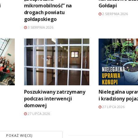
i
mikromobilność” na
Gołdapi
drogach powiatu
2 SIERPNIA 2026
gołdapskiego
3 SIERPNIA 2026
Poszukiwany zatrzymany
Nielegalna upra
podczas interwencji
i kradziony poja
domowej
27 LIPCA 2026
27 LIPCA 2026
POKAŻ WIĘCEJ