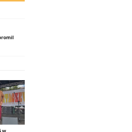
promil
6 w