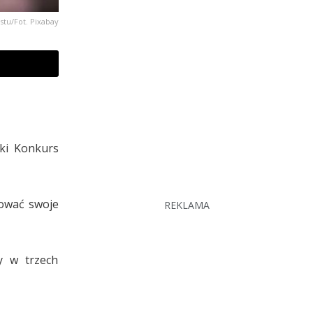
kstu/Fot. Pixabay
ki Konkurs
tować swoje
REKLAMA
y w trzech