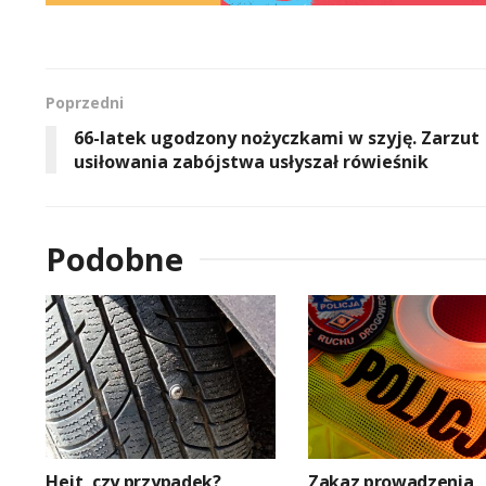
Poprzedni
66-latek ugodzony nożyczkami w szyję. Zarzut
usiłowania zabójstwa usłyszał rówieśnik
Podobne
Hejt, czy przypadek?
Zakaz prowadzenia,