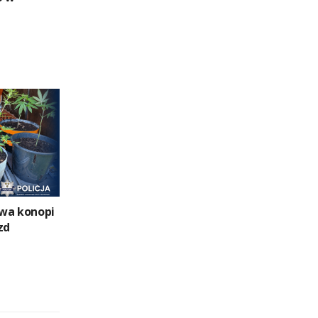
wa konopi
zd