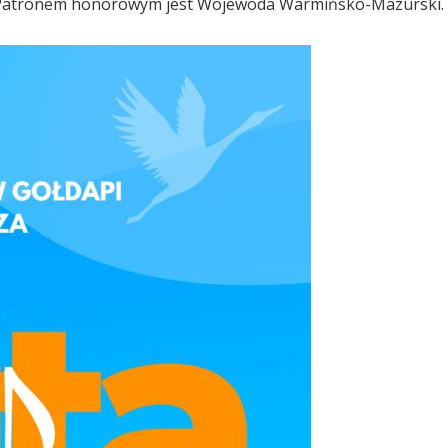
. Patronem honorowym jest Wojewoda Warmińsko-Mazurski.