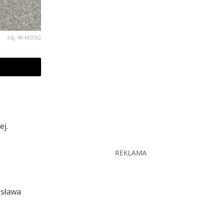
zdj. W-MOSG
ej.
REKLAMA
osława