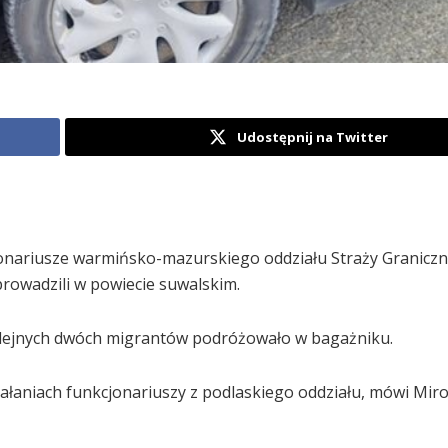
Udostępnij na Twitter
onariusze warmińsko-mazurskiego oddziału Straży Graniczn
prowadzili w powiecie suwalskim.
kolejnych dwóch migrantów podróżowało w bagażniku.
iałaniach funkcjonariuszy z podlaskiego oddziału, mówi Mir