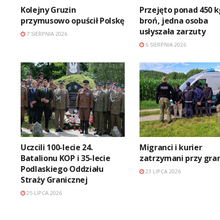
Kolejny Gruzin
Przejęto ponad 450 k
przymusowo opuścił Polskę
broń, jedna osoba
usłyszała zarzuty
7 SIERPNIA 2026
6 SIERPNIA 2026
Uczcili 100-lecie 24.
Migranci i kurier
Batalionu KOP i 35-lecie
zatrzymani przy gran
Podlaskiego Oddziału
23 LIPCA 2026
Straży Granicznej
25 LIPCA 2026