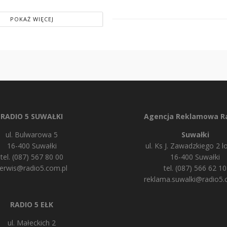
POKAŻ WIĘCEJ
RADIO 5 SUWAŁKI
Agencja Reklamowa Ra
ul. Bulwarowa 5
Suwałki
16-400 Suwałki
ul. Ks J. Zawadzkiego 2 lo
tel. (087) 567 80 00
16-400 Suwałki
erwis@radio5.com.pl
tel. (087) 566 62 10
reklama.suwalki@radio5.
RADIO 5 EŁK
ul. Małeckich 2