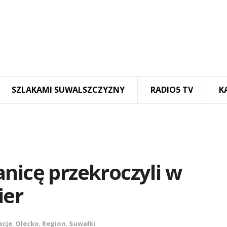
SZLAKAMI SUWALSZCZYZNY
RADIO5 TV
K
nicę przekroczyli w
ier
acje
,
Olecko
,
Region
,
Suwałki