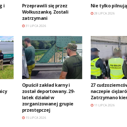
g i
Przeprawili się przez
Nie tylko pilnuj
Wołkuszankę. Zostali
28 LIPCA 2026
zatrzymani
31 LIPCA 2026
Opuścił zakład karny i
27 cudzoziemcó
icy
został deportowany. 29-
naczepie ciężaró
latek działał w
Zatrzymano kie
zorganizowanej grupie
11 LIPCA 2026
przestępczej
15 LIPCA 2026