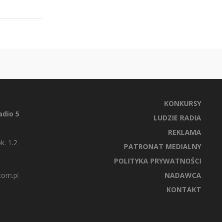
KONKURSY
dio 5
LUDZIE RADIA
REKLAMA
k. 1.2
PATRONAT MEDIALNY
POLITYKA PRYWATNOŚCI
com.pl
NADAWCA
KONTAKT