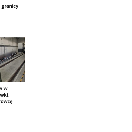
ą granicy
w w
wki.
rowcę