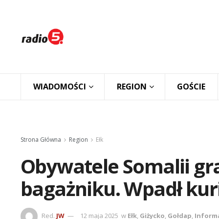
WIADOMOŚCI
REGION
GOŚCIE
Strona Główna
Region
Ełk
Obywatele Somalii gra
bagażniku. Wpadł kur
Red.
JW
12 maja 2025
w
Ełk
,
Giżycko
,
Gołdap
,
Inform