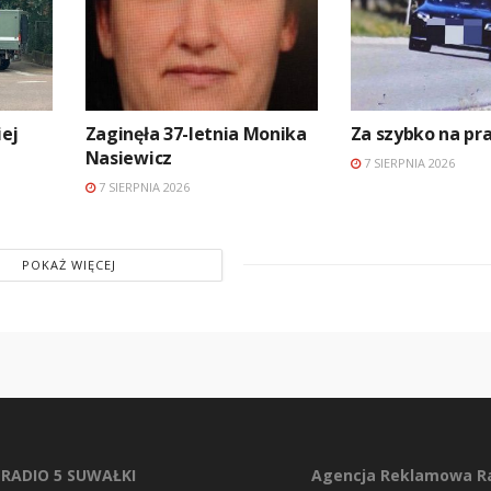
ej
Zaginęła 37-letnia Monika
Za szybko na p
Nasiewicz
7 SIERPNIA 2026
7 SIERPNIA 2026
POKAŻ WIĘCEJ
RADIO 5 SUWAŁKI
Agencja Reklamowa Ra