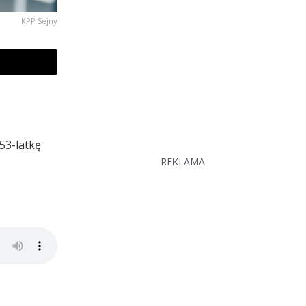
KPP Sejny
53-latkę
REKLAMA