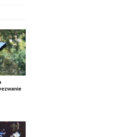
a
wezwanie