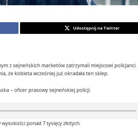
Udostępnij na Twitter
ym z sejneńskich marketów zatrzymali miejscowi policjanci. 
a, że kobieta wcześniej już okradała ten sklep.
ka – oficer prasowy sejneńskiej policji.
 wysokości ponad 7 tysięcy złotych.