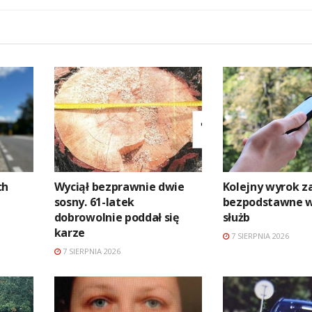
ch
Wyciął bezprawnie dwie
Kolejny wyrok z
sosny. 61-latek
bezpodstawne 
dobrowolnie poddał się
służb
karze
7 SIERPNIA 2026
7 SIERPNIA 2026