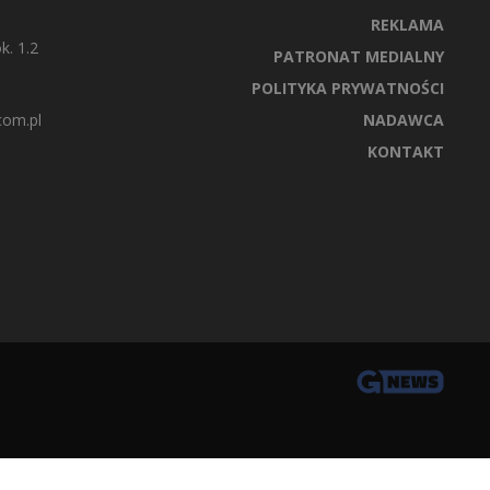
REKLAMA
k. 1.2
PATRONAT MEDIALNY
POLITYKA PRYWATNOŚCI
com.pl
NADAWCA
KONTAKT