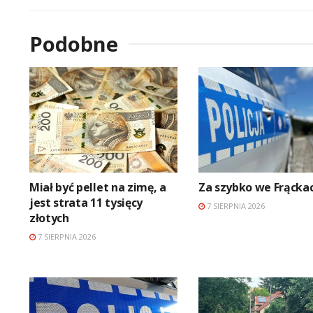
Podobne
Miał być pellet na zimę, a
Za szybko we Frącka
jest strata 11 tysięcy
7 SIERPNIA 2026
złotych
7 SIERPNIA 2026