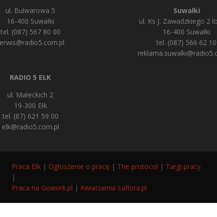
ul. Bulwarowa 5
Suwałki
16-400 Suwałki
ul. Ks J. Zawadzkiego 2 lo
tel. (087) 567 80 00
16-400 Suwałki
erwis@radio5.com.pl
tel. (087) 566 62 10
reklama.suwalki@radio5.
RADIO 5 EŁK
ul. Małeckich 2
19-300 Ełk
tel. (87) 621 59 00
elk@radio5.com.pl
Praca Ełk
|
Ogłoszenie o pracę
|
The protocol
|
Targi pracy
|
Praca na Gowork.pl
|
Kwiaciarnia Laflora.pl