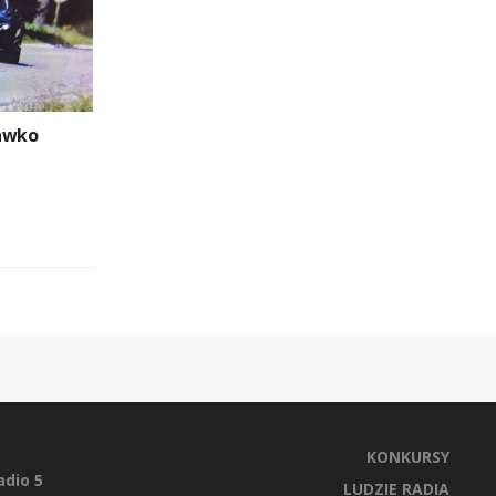
rawko
KONKURSY
dio 5
LUDZIE RADIA