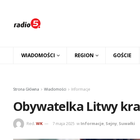
WIADOMOŚCI
REGION
GOŚCIE
Strona Główna
Wiadomości
Informacje
Obywatelka Litwy kra
Red.
WK
7 maja 2025
w
Informacje
,
Sejny
,
Suwałki