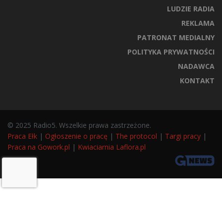
LUDZIE RADIA
REKLAMA
PATRONAT MEDIALNY
POLITYKA PRYWATNOŚCI
NADAWCA
KONTAKT
© 2025 Radio5. Wszelkie prawa zastrzeżone.
Praca Ełk
|
Ogłoszenie o pracę
|
The protocol
|
Targi pracy
|
Praca na Gowork.pl
|
Kwiaciarnia Laflora.pl