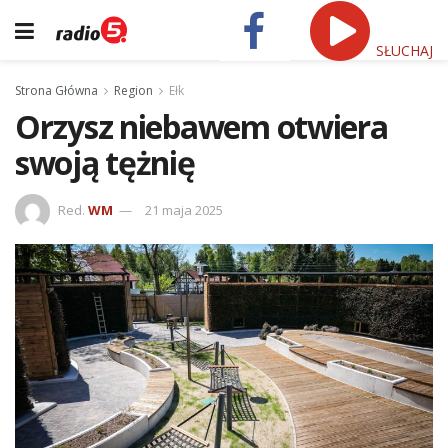
SŁUCHAJ
Strona Główna
Region
Ełk
Orzysz niebawem otwiera
swoją tężnię
Red.
WM
21 maja 2025