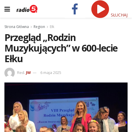
SŁUCHAJ
Strona Główna
Region
Ełk
Przegląd „Rodzin
Muzykujących” w 600-lecie
Ełku
Red.
JW
6 maja 2025