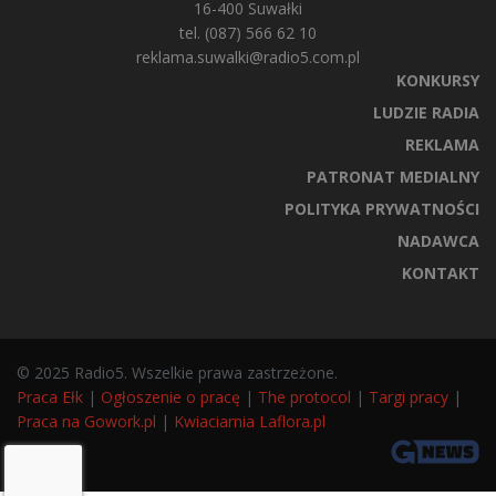
16-400 Suwałki
tel. (087) 566 62 10
reklama.suwalki@radio5.com.pl
KONKURSY
LUDZIE RADIA
REKLAMA
PATRONAT MEDIALNY
POLITYKA PRYWATNOŚCI
NADAWCA
KONTAKT
© 2025 Radio5. Wszelkie prawa zastrzeżone.
Praca Ełk
|
Ogłoszenie o pracę
|
The protocol
|
Targi pracy
|
Praca na Gowork.pl
|
Kwiaciarnia Laflora.pl