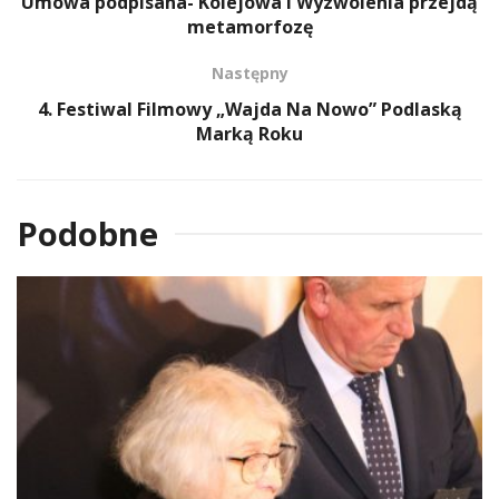
Umowa podpisana- Kolejowa i Wyzwolenia przejdą
metamorfozę
Następny
4. Festiwal Filmowy „Wajda Na Nowo” Podlaską
Marką Roku
Podobne