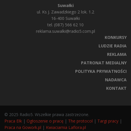
Suwałki
ul. Ks J. Zawadzkiego 2 lok. 1.2
16-400 Suwałki
tel. (087) 566 62 10
reklama.suwalki@radio5.com.pl
KONKURSY
LUDZIE RADIA
REKLAMA
PATRONAT MEDIALNY
POLITYKA PRYWATNOŚCI
NADAWCA
KONTAKT
© 2025 Radio5. Wszelkie prawa zastrzeżone.
Praca Ełk
|
Ogłoszenie o pracę
|
The protocol
|
Targi pracy
|
Praca na Gowork.pl
|
Kwiaciarnia Laflora.pl