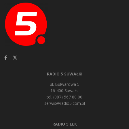
RADIO 5 SUWAŁKI
ul. Bulwarowa 5
16-400 Suwałki
tel. (087) 567 80 00
serwis@radio5.com.pl
RADIO 5 EŁK