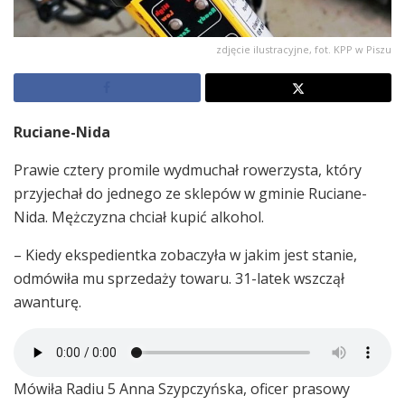
zdjęcie ilustracyjne, fot. KPP w Piszu
Ruciane-Nida
Prawie cztery promile wydmuchał rowerzysta, który
przyjechał do jednego ze sklepów w gminie Ruciane-
Nida. Mężczyzna chciał kupić alkohol.
– Kiedy ekspedientka zobaczyła w jakim jest stanie,
odmówiła mu sprzedaży towaru. 31-latek wszczął
awanturę.
Mówiła Radiu 5 Anna Szypczyńska, oficer prasowy