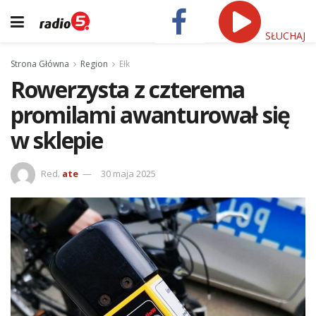
SŁUCHAJ
Strona Główna
Region
Ełk
Rowerzysta z czterema
promilami awanturował się
w sklepie
Red.
ate
30 maja 2025