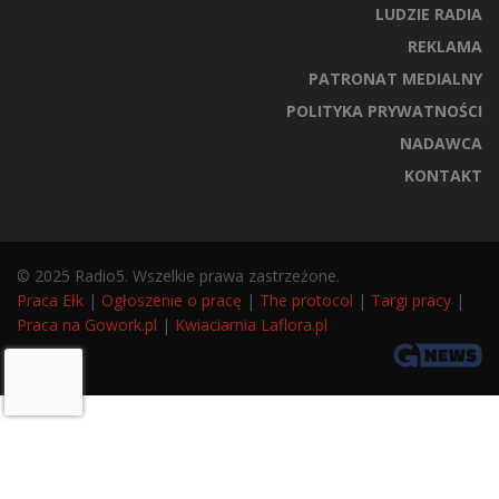
LUDZIE RADIA
REKLAMA
PATRONAT MEDIALNY
POLITYKA PRYWATNOŚCI
NADAWCA
KONTAKT
© 2025 Radio5. Wszelkie prawa zastrzeżone.
Praca Ełk
|
Ogłoszenie o pracę
|
The protocol
|
Targi pracy
|
Praca na Gowork.pl
|
Kwiaciarnia Laflora.pl