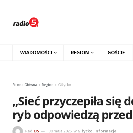
WIADOMOŚCI
REGION
GOŚCIE
Strona Główna
Region
Giżycko
„Sieć przyczepiła się d
ryb odpowiedzą prze
Red.
BS
30 maja 2025
w
Giżycko
,
Informacje