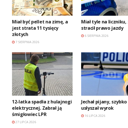
Miał być pellet na zimę, a
Miał tyle na liczniku,
jest strata 11 tysięcy
stracił prawo jazdy
złotych
6 SIERPNIA 2026
7 SIERPNIA 2026
12-latka spadła z hulajnogi
Jechał pijany, szybko
elektrycznej. Zabrał ją
usłyszał wyrok
śmigłowiec LPR
16 LIPCA 2026
27 LIPCA 2026