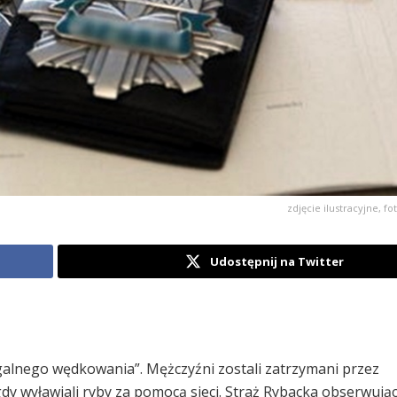
zdjęcie ilustracyjne, f
Udostępnij na Twitter
galnego wędkowania”. Mężczyźni zostali zatrzymani przez
y wyławiali ryby za pomocą sieci. Straż Rybacka obserwują