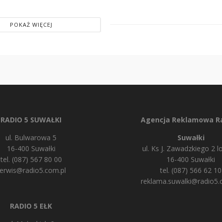
POKAŻ WIĘCEJ
RADIO 5 SUWAŁKI
Agencja Reklamowa Ra
ul. Bulwarowa 5
Suwałki
16-400 Suwałki
ul. Ks J. Zawadzkiego 2 lo
tel. (087) 567 80 00
16-400 Suwałki
erwis@radio5.com.pl
tel. (087) 566 62 10
reklama.suwalki@radio5.
RADIO 5 EŁK