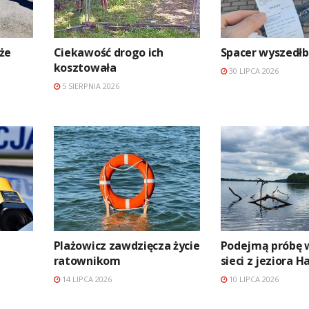
 że
Ciekawość drogo ich
Spacer wyszedłb
kosztowała
30 LIPCA 2026
5 SIERPNIA 2026
Plażowicz zawdzięcza życie
Podejmą próbę 
ratownikom
sieci z jeziora 
14 LIPCA 2026
10 LIPCA 2026