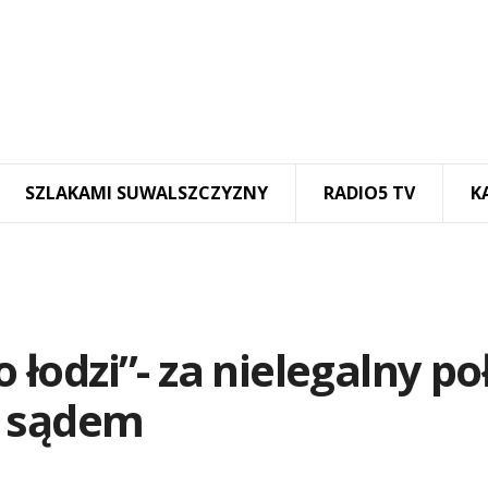
SZLAKAMI SUWALSZCZYZNY
RADIO5 TV
K
o łodzi”- za nielegalny p
d sądem