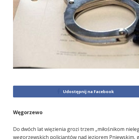
Udostępnij na Facebook
Węgorzewo
Do dwóch lat więzienia grozi trzem „miłośnikom niele
węgorzewskich policjantów nad jeziorem Pniewskim, gd