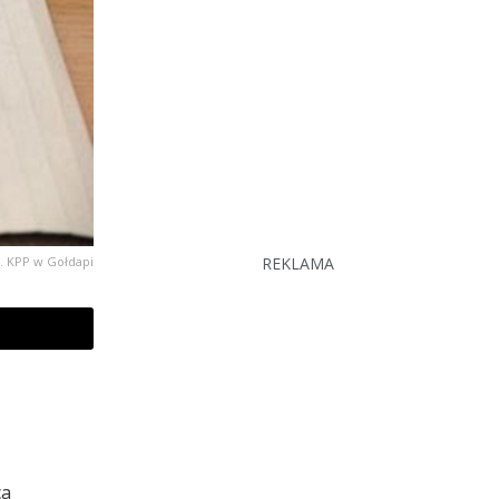
ot. KPP w Gołdapi
REKLAMA
ca