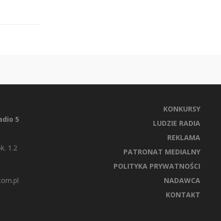
KONKURSY
dio 5
LUDZIE RADIA
REKLAMA
k. 1.2
PATRONAT MEDIALNY
POLITYKA PRYWATNOŚCI
com.pl
NADAWCA
KONTAKT