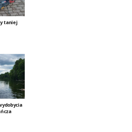
y taniej
wydobycia
Hańcza