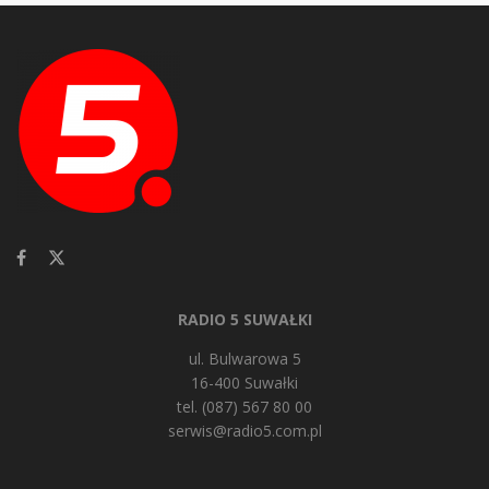
RADIO 5 SUWAŁKI
ul. Bulwarowa 5
16-400 Suwałki
tel. (087) 567 80 00
serwis@radio5.com.pl