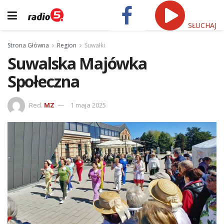
SŁUCHAJ
Strona Główna
Region
Suwałki
Suwalska Majówka
Społeczna
Red.
MZ
1 maja 2025