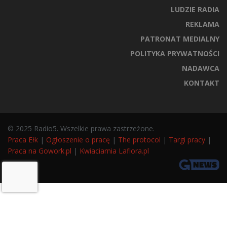
LUDZIE RADIA
REKLAMA
PATRONAT MEDIALNY
POLITYKA PRYWATNOŚCI
NADAWCA
KONTAKT
© 2025 Radio5. Wszelkie prawa zastrzeżone.
Praca Ełk
|
Ogłoszenie o pracę
|
The protocol
|
Targi pracy
|
Praca na Gowork.pl
|
Kwiaciarnia Laflora.pl