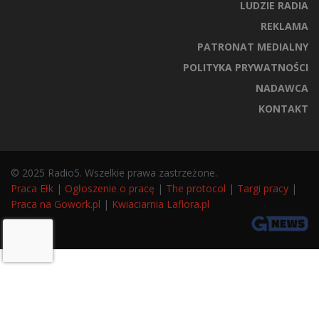
LUDZIE RADIA
REKLAMA
PATRONAT MEDIALNY
POLITYKA PRYWATNOŚCI
NADAWCA
KONTAKT
© 2025 Radio5. Wszelkie prawa zastrzeżone.
Praca Ełk
|
Ogłoszenie o pracę
|
The protocol
|
Targi pracy
|
Praca na Gowork.pl
|
Kwiaciarnia Laflora.pl