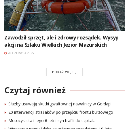
Zawodził sprzęt, ale i zdrowy rozsądek. Wysyp
akcji na Szlaku Wielkich Jezior Mazurskich
20 CZERWCA 2025
POKAŻ WIĘCEJ
Czytaj również
Służby usuwają skutki gwałtownej nawałnicy w Gołdapi
20 interwencji strażaków po przejściu frontu burzowego
Motocyklista i jego 6-letni syn trafili do szpitala
Wieczorna przejażdżka zakończona mandatem. 19-letni