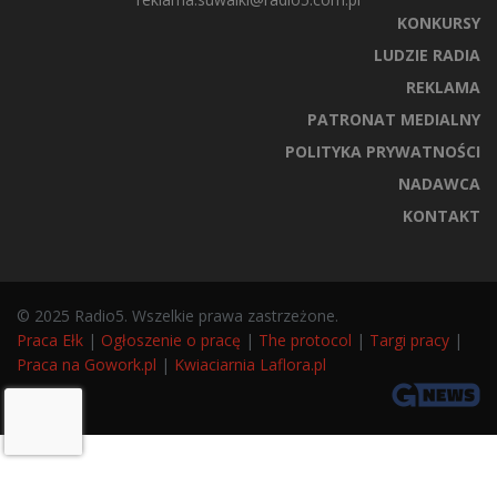
KONKURSY
LUDZIE RADIA
REKLAMA
PATRONAT MEDIALNY
POLITYKA PRYWATNOŚCI
NADAWCA
KONTAKT
© 2025 Radio5. Wszelkie prawa zastrzeżone.
Praca Ełk
|
Ogłoszenie o pracę
|
The protocol
|
Targi pracy
|
Praca na Gowork.pl
|
Kwiaciarnia Laflora.pl