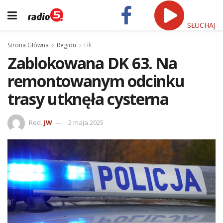
SŁUCHAJ
Strona Główna
Region
Ełk
Zablokowana DK 63. Na
remontowanym odcinku
trasy utknęła cysterna
Red.
JW
2 maja 2025