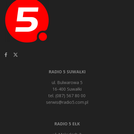
RADIO 5 SUWAŁKI
ul. Bulwarowa 5
16-400 Suwałki
tel. (087) 567 80 00
serwis@radio5.com.pl
RADIO 5 EŁK