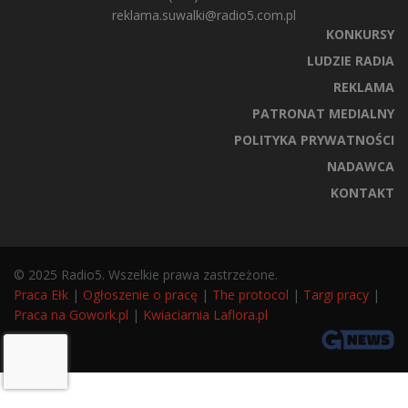
reklama.suwalki@radio5.com.pl
KONKURSY
LUDZIE RADIA
REKLAMA
PATRONAT MEDIALNY
POLITYKA PRYWATNOŚCI
NADAWCA
KONTAKT
© 2025 Radio5. Wszelkie prawa zastrzeżone.
Praca Ełk
|
Ogłoszenie o pracę
|
The protocol
|
Targi pracy
|
Praca na Gowork.pl
|
Kwiaciarnia Laflora.pl