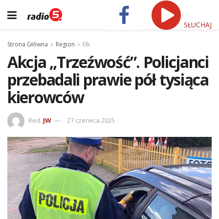
SŁUCHAJ
Strona Główna
Region
Ełk
Akcja „Trzeźwość”. Policjanci
przebadali prawie pół tysiąca
kierowców
Red.
JW
27 czerwca 2025