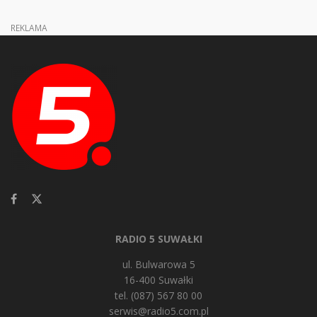
REKLAMA
RADIO 5 SUWAŁKI
ul. Bulwarowa 5
16-400 Suwałki
tel. (087) 567 80 00
serwis@radio5.com.pl