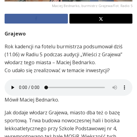
Maciej Bednarko, burmistrz Grajewa/Fot. Radio 5
Grajewo
Rok kadencji na fotelu burmistrza podsumował dziś
(11.06) w Radiu 5 podczas audycji „Wieści z Grajewa”
włodarz tego miasta – Maciej Bednarko.
Co udało się zrealizować w temacie inwestycji?
Mówił Maciej Bednarko.
Jak dodaje włodarz Grajewa, miasto dba też o bazę
sportową. Trwa budowa nowoczesnej hali i boiska
lekkoatletycznego przy Szkole Podstawowej nr 4,
wyremontowano też halę MOSiR. Większość tych