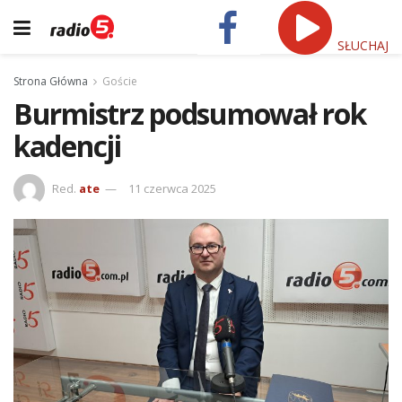
SŁUCHAJ
Strona Główna
Goście
Burmistrz podsumował rok
kadencji
Red.
ate
11 czerwca 2025